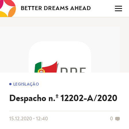
Saltar
BETTER DREAMS AHEAD
para
o
conteúdo
LEGISLAÇÃO
Despacho n.º 12202-A/2020
15.12.2020 • 12:40
0