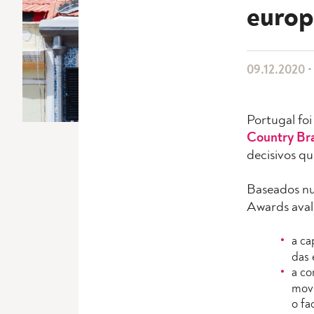
europe
09.12.2020 • 
Portugal foi
Country Br
decisivos qu
Baseados nu
Awards aval
a ca
das 
a co
movi
o fa