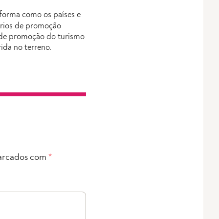
forma como os países e
érios de promoção
s de promoção do turismo
rida no terreno.
arcados com
*