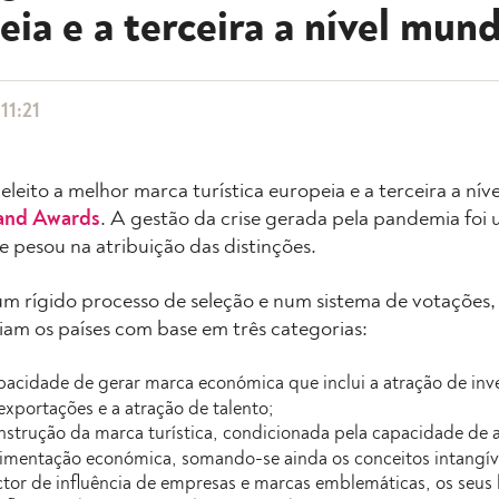
ia e a terceira a nível mund
11:21
 eleito a melhor marca turística europeia e a terceira a ní
and Awards
. A gestão da crise gerada pela pandemia foi 
e pesou na atribuição das distinções.
m rígido processo de seleção e num sistema de votações
iam os países com base em três categorias:
pacidade de gerar marca económica que inclui a atração de in
exportações e a atração de talento;
nstrução da marca turística, condicionada pela capacidade de at
mentação económica, somando-se ainda os conceitos intangív
ctor de influência de empresas e marcas emblemáticas, os seus 