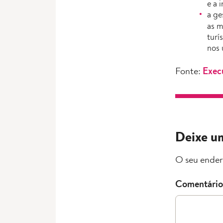
e a 
a ge
as m
turí
nos 
Fonte:
Exec
Deixe u
O seu ender
Comentário