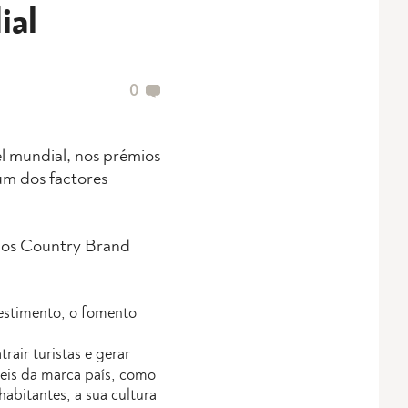
ial
0
vel mundial, nos prémios
um dos factores
, os Country Brand
vestimento, o fomento
rair turistas e gerar
eis da marca país, como
habitantes, a sua cultura