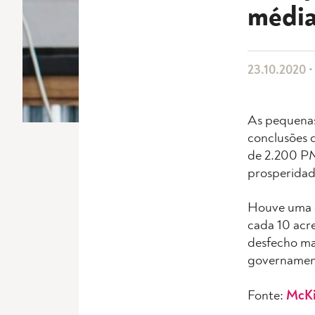
média
23.10.2020 •
As pequenas
conclusões 
de 2.200 PM
prosperidad
Houve uma q
cada 10 acre
desfecho ma
governament
Fonte:
McKi