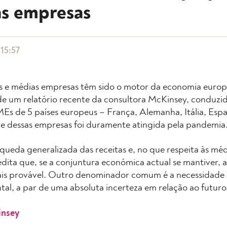
s empresas
 15:57
 e médias empresas têm sido o motor da economia europ
de um relatório recente da consultora McKinsey, conduz
Es de 5 países europeus – França, Alemanha, Itália, Esp
e dessas empresas foi duramente atingida pela pandemia
ueda generalizada das receitas e, no que respeita às méd
dita que, se a conjuntura económica actual se mantiver, a 
is provável. Outro denominador comum é a necessidade 
al, a par de uma absoluta incerteza em relação ao futuro
nsey