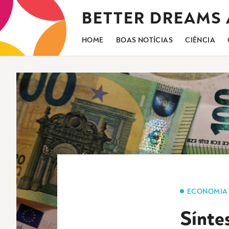
Saltar
BETTER DREAMS
para
o
conteúdo
HOME
BOAS NOTÍCIAS
CIÊNCIA
ECONOMIA
Sínte