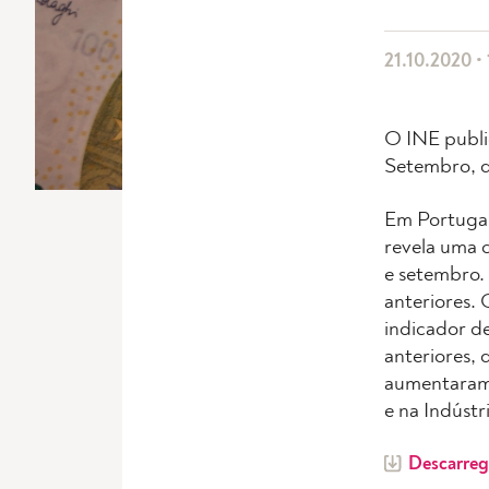
21.10.2020 • 
O INE publi
Setembro, q
Em Portugal
revela uma 
e setembro.
anteriores.
indicador d
anteriores, 
aumentaram 
e na Indústr
Descarreg