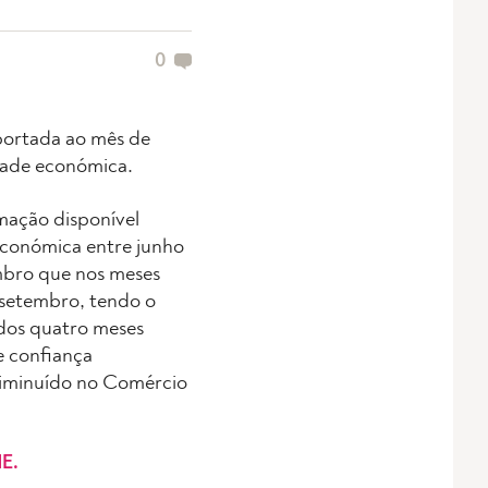
0
portada ao mês de
idade económica.
mação disponível
económica entre junho
mbro que nos meses
 setembro, tendo o
 dos quatro meses
e confiança
diminuído no Comércio
NE.