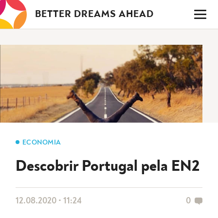
Saltar
BETTER DREAMS AHEAD
para
o
conteúdo
ECONOMIA
Descobrir Portugal pela EN2
12.08.2020 • 11:24
0