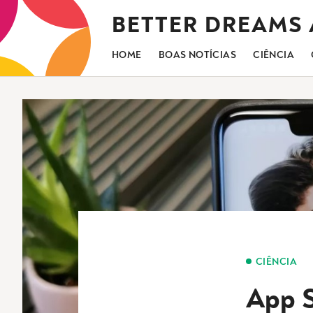
Saltar
BETTER DREAMS
para
o
conteúdo
HOME
BOAS NOTÍCIAS
CIÊNCIA
CIÊNCIA
App S