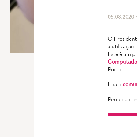
05.08.2020 •
O President
a utilizaçã
Este é um p
Computadore
Porto.
Leia o
comu
Perceba com