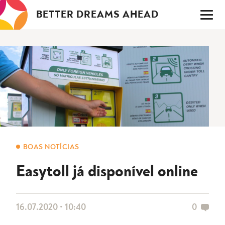
Saltar
BETTER DREAMS AHEAD
para
o
conteúdo
BOAS NOTÍCIAS
Easytoll já disponível online
16.07.2020 • 10:40
0