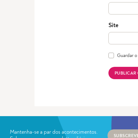
Site
Guardar o 
Mantenha-se a par dos acontecimentos.
SUBSCREV