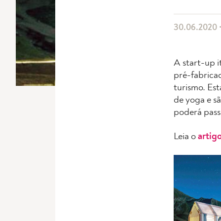
30.06.2020 •
A start-up i
pré-fabrica
turismo. Est
de yoga e sã
poderá passa
Leia o
artig