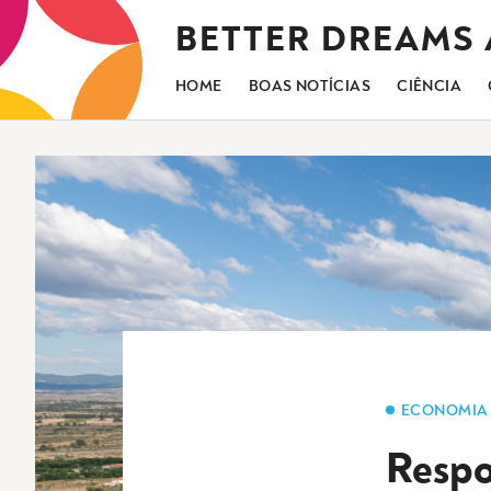
Saltar
BETTER DREAMS
para
o
conteúdo
HOME
BOAS NOTÍCIAS
CIÊNCIA
ECONOMIA
Respo