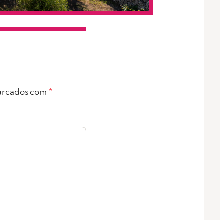
arcados com
*