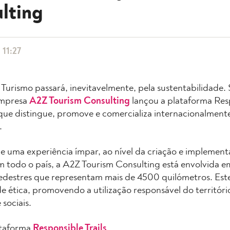
lting
 11:27
Turismo passará, inevitavelmente, pela sustentabilidade. 
empresa
A2Z Tourism Consulting
lançou a plataforma Resp
que distingue, promove e comercializa internacionalment
.
e uma experiência ímpar, ao nível da criação e implemen
m todo o país, a A2Z Tourism Consulting está envolvida 
edestres que representam mais de 4500 quilómetros. Est
e ética, promovendo a utilização responsável do territór
 sociais.
ataforma
Responsible Trails
.