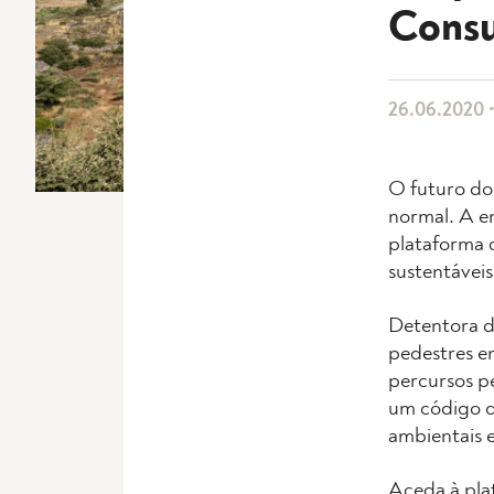
Consu
26.06.2020 •
O futuro do 
normal. A 
plataforma 
sustentáveis
Detentora d
pedestres e
percursos p
um código d
ambientais e
Aceda à pl