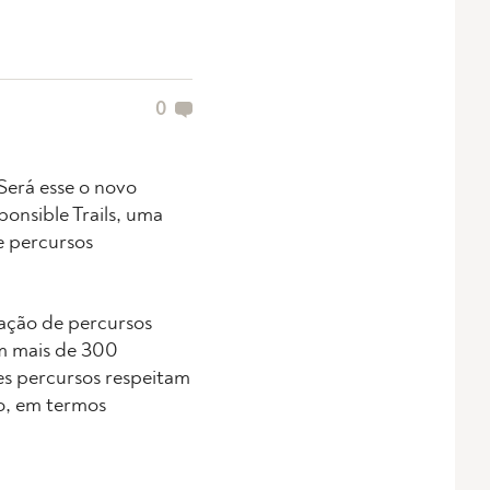
0
Será esse o novo
onsible Trails, uma
e percursos
tação de percursos
em mais de 300
es percursos respeitam
io, em termos