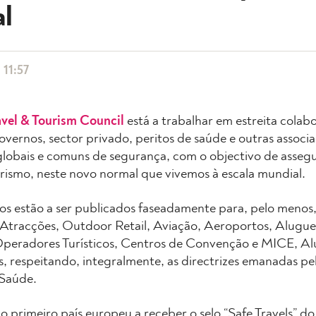
l
 11:57
vel & Tourism Council
está a trabalhar em estreita colab
ernos, sector privado, peritos de saúde e outras associa
globais e comuns de segurança, com o objectivo de asseg
urismo, neste novo normal que vivemos à escala mundial.
s estão a ser publicados faseadamente para, pelo menos, 
, Atracções, Outdoor Retail, Aviação, Aeroportos, Alugue
Operadores Turísticos, Centros de Convenção e MICE, Al
, respeitando, integralmente, as directrizes emanadas p
Saúde.
 o primeiro país europeu a receber o selo “Safe Travels” d