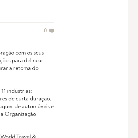
0
oração com os seus
ções para delinear
urar a retoma do
11 indústrias:
res de curta duração,
uguer de automóveis e
ela Organização
o World Travel &