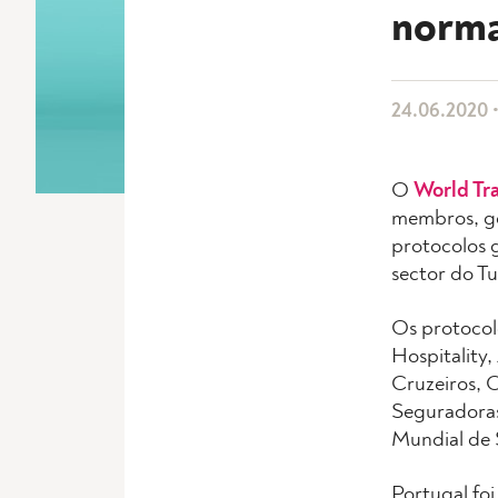
norma
24.06.2020 •
O
World Tra
membros, gov
protocolos 
sector do T
Os protocolo
Hospitality
Cruzeiros, 
Seguradoras
Mundial de 
Portugal foi