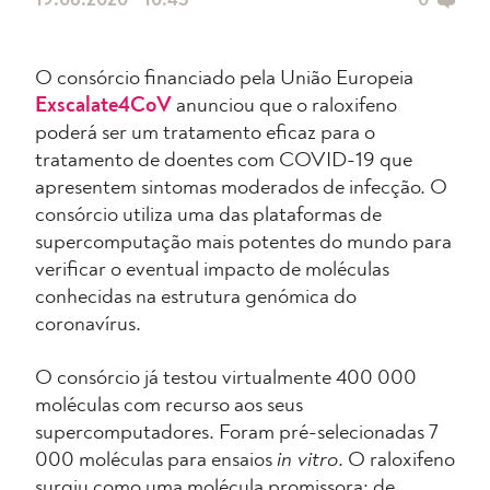
19.06.2020 • 10:43
0
O consórcio financiado pela União Europeia
Exscalate4CoV
anunciou que o raloxifeno
poderá ser um tratamento eficaz para o
tratamento de doentes com COVID-19 que
apresentem sintomas moderados de infecção. O
consórcio utiliza uma das plataformas de
supercomputação mais potentes do mundo para
verificar o eventual impacto de moléculas
conhecidas na estrutura genómica do
coronavírus.
O consórcio já testou virtualmente 400 000
moléculas com recurso aos seus
supercomputadores. Foram pré-selecionadas 7
000 moléculas para ensaios
in vitro
. O raloxifeno
surgiu como uma molécula promissora: de