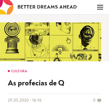
Saltar
BETTER DREAMS AHEAD
para
o
conteúdo
CULTURA
As profecias de Q
29.05.2020 • 16:16
0