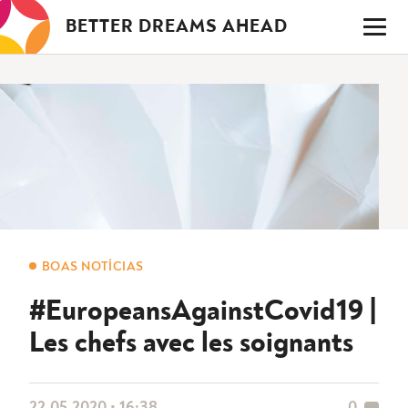
Saltar
BETTER DREAMS AHEAD
para
o
conteúdo
BOAS NOTÍCIAS
#EuropeansAgainstCovid19 |
Les chefs avec les soignants