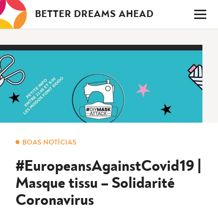
Saltar
BETTER DREAMS AHEAD
para
o
conteúdo
BOAS NOTÍCIAS
#EuropeansAgainstCovid19 |
Masque tissu – Solidarité
Coronavirus