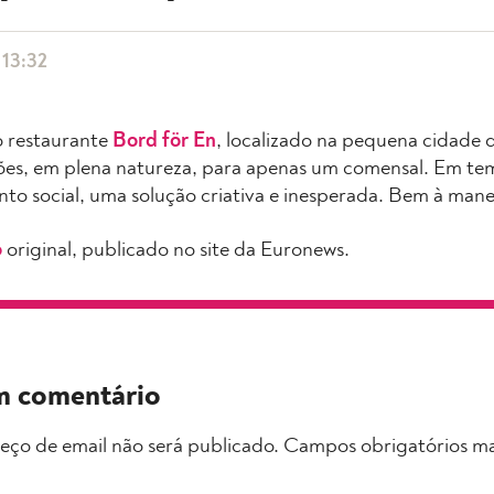
 13:32
o restaurante
Bord för En
, localizado na pequena cidade d
ições, em plena natureza, para apenas um comensal. Em t
to social, uma solução criativa e inesperada. Bem à mane
o
original, publicado no site da Euronews.
m comentário
eço de email não será publicado.
Campos obrigatórios m