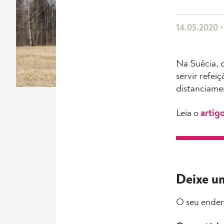
14.05.2020 •
Na Suécia, 
servir refe
distanciamen
Leia o
artig
Deixe u
O seu ender