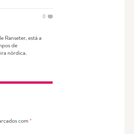
0
e Ranseter, está a
empos de
ira nórdica.
arcados com
*