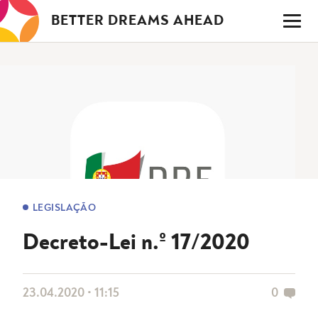
Saltar
BETTER DREAMS AHEAD
para
o
conteúdo
LEGISLAÇÃO
Decreto-Lei n.º 17/2020
23.04.2020 • 11:15
0