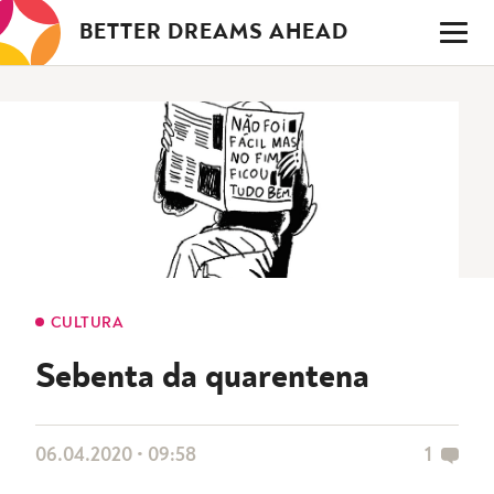
Saltar
BETTER DREAMS AHEAD
para
o
conteúdo
CULTURA
Sebenta da quarentena
06.04.2020 • 09:58
1